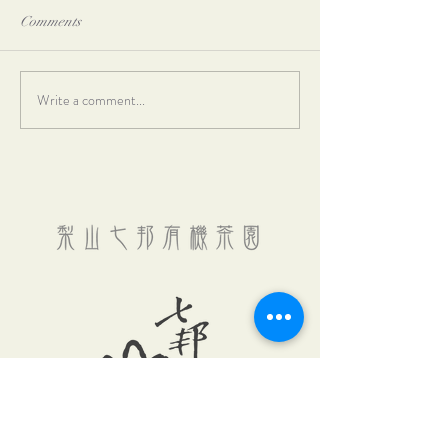
Comments
Write a comment...
遠見雜誌採訪｜百大農夫
中天【生活百分
｜張欽兆
栽種茶園 培育健
七邦有機茶園