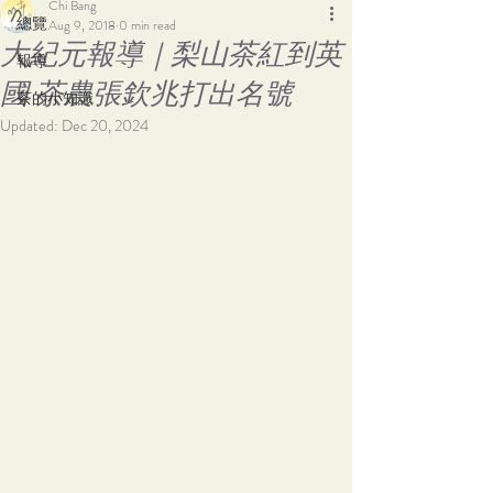
Chi Bang
總覽
Aug 9, 2018
0 min read
大紀元報導｜梨山茶紅到英
報導
國 茶農張欽兆打出名號
茶的小知識
Updated:
Dec 20, 2024