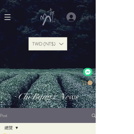
Log In
TWD (NT$)
Chi Bang | News
Post
總覽