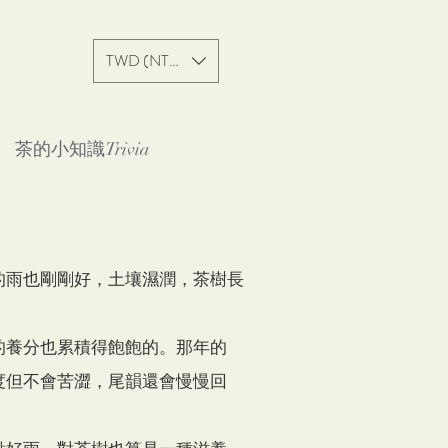
TWD (NT$)
茶的小知識Trivia
的雨也剛剛好，土壤濕潤，茶樹長
的養分也累積得飽飽的。那年的
度但不會苦澀，尾韻還會慢慢回