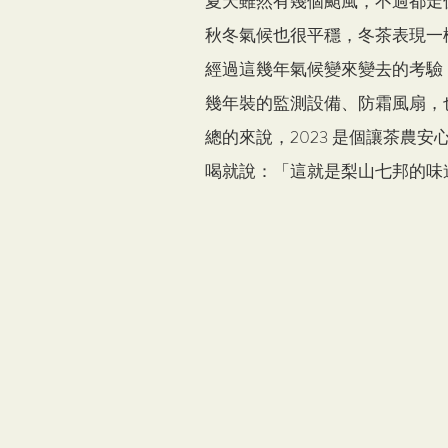
夏天雖然有幾個颱風，不過都走
秋冬氣候也很平穩，冬茶表現一
經過這幾年氣候變來變去的考驗
幾年裝的監測設備、防霜風扇，
總的來說，2023 是個讓茶
喝就說：「這就是梨山七邦的味