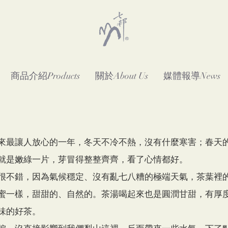
商品介紹Products
關於About Us
媒體報導News
來最讓人放心的一年，冬天不冷不熱，沒有什麼寒害；春天
就是嫩綠一片，芽冒得整整齊齊，看了心情都好。
很不錯，因為氣候穩定、沒有亂七八糟的極端天氣，茶葉裡
蜜一樣，甜甜的、自然的。茶湯喝起來也是圓潤甘甜，有厚
味的好茶。