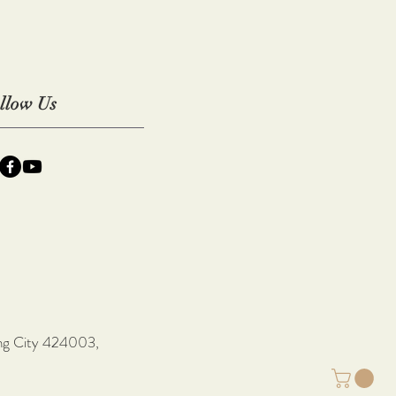
llow Us
hung City 424003,