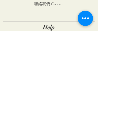
聯絡我們 Contact
Help
商品配送 Shipping & Returns
使用條款 Terms of Service
付款方式 Payment Methods
Follow Us
Visit Our Store
台中市和平區復興路4號
No. 4, Fuxing Rd., Heping Dist., Taichung
City 424111, Taiwan (R.O.C.)