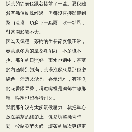
採茶的節奏也跟著提前了一些。夏秋雖
然有幾個颱風經過，但都沒直接影響到
梨山這邊，頂多下一點雨，吹一點風，
對茶園影響不大。
因為天氣穩，茶樹的生長節奏很正常，
春茶跟冬茶的量都剛剛好，不多也不
少。那年的日照好，雨水也適中，茶葉
的內涵特別飽滿，茶湯泡起來是那種蜜
綠色、清透又漂亮，香氣清雅，有淡淡
的花香跟果香，喝進嘴裡是濃郁甘醇那
種，喉韻也留得特別久。
我們那年沒有太多氣候壓力，就把重心
放在製茶的細節上，像是調整攤青時
間、控制發酵火候，讓茶的層次更穩更