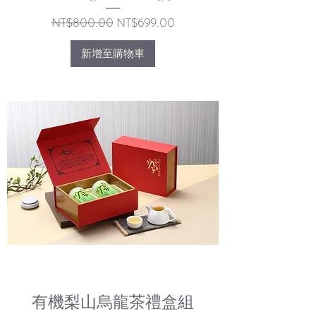
一般價格
促銷價格
NT$800.00
NT$699.00
新增至購物車
有機梨山烏龍茶禮盒組