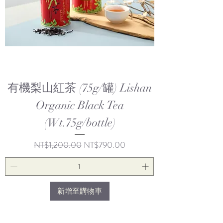
有機梨山紅茶 (75g/罐) Lishan
Organic Black Tea
(Wt.75g/bottle)
一般價格
促銷價格
NT$1,200.00
NT$790.00
新增至購物車