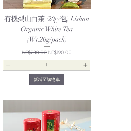
有機梨山白茶 (20g/包) Lishan
Organic White Tea
(Wt.20g/pack)
一般價格
促銷價格
NT$230.00
NT$190.00
新增至購物車