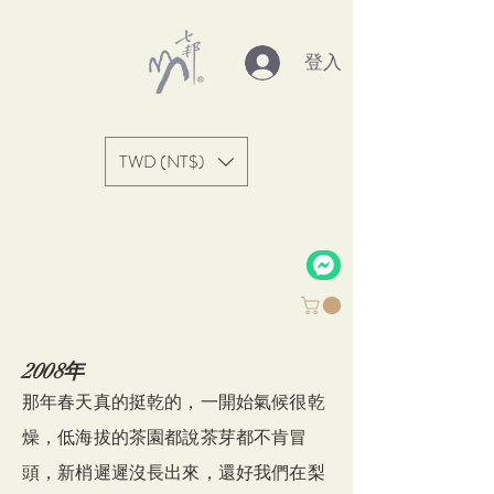
登入
TWD (NT$)
2008年
​那年春天真的挺乾的，一開始氣候很乾
燥，低海拔的茶園都說茶芽都不肯冒
頭，新梢遲遲沒長出來，
還好我們在梨