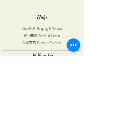
Help
商品配送 Shipping & Returns
使用條款 Terms of Service
付款方式 Payment Methods
Follow Us
Visit Our Store
台中市和平區復興路4號
No. 4, Fuxing Rd., Heping Dist., Taichung
City 424111, Taiwan (R.O.C.)
+886981654512